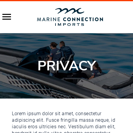
PRIVACY
Lorem ipsum dolor sit amet, consectetur
adipiscing elit. Fusce fringilla massa neque, id
iaculis eros ultricies nec. Vestibulum diam elit,