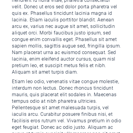
hendrerit id nulla vitae, pharetra consectetur
velit. Donec ut eros sed dolor porta pharetra vel
quis ex. Phasellus tincidunt lacinia magna id
lacinia. Etiam iaculis porttitor blandit. Aenean
arcu ex, varius nec augue sit amet, sollicitudin
aliquet orci. Morbi faucibus justo ipsum, sed
congue enim convallis eget. Phasellus sit amet
sapien mollis, sagittis augue sed, fringilla ipsum.
Nam placerat urna ac euismod consequat. Sed
lacinia, enim eleifend auctor cursus, quam nisl
pretium leo, et suscipit metus felis et nibh.
Aliquam sit amet turpis diam.
Etiam leo odio, venenatis vitae congue molestie,
interdum non lectus. Donec rhoncus tincidunt
mauris, quis placerat elit sodales in. Maecenas
tempus odio at nibh pharetra ultricies.
Pellentesque sit amet malesuada turpis, vel
iaculis arcu. Curabitur posuere finibus nisi, et
facilisis eros rutrum vel. Vivamus pretium in odio
eget feugiat. Donec ac odio justo. Aliquam ac